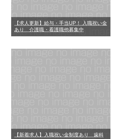
【求人更新】給与・手当UP！ 入職祝い金
あり 介護職・看護職他募集中
【新着求人】入職祝い金制度あり 歯科