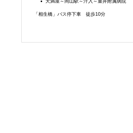
天満屋～岡山駅～汗入～重井附属病院
「相生橋」バス停下車 徒歩10分